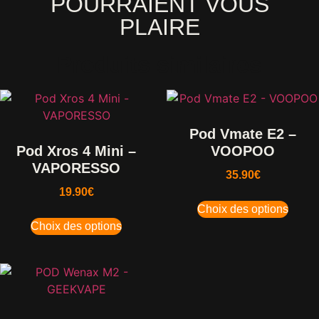
POURRAIENT VOUS
PLAIRE
Produits similaires
Pod Vmate E2 –
Pod Xros 4 Mini –
VOOPOO
VAPORESSO
35.90
€
19.90
€
Choix des options
Choix des options