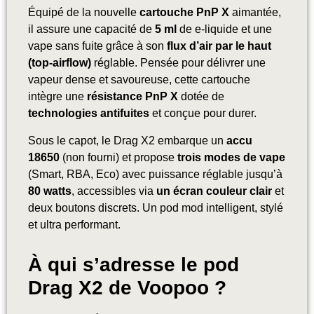
Équipé de la nouvelle
cartouche PnP X
aimantée,
il assure une capacité de
5 ml
de e-liquide et une
vape sans fuite grâce à son
flux d’air par le haut
(top-airflow)
réglable. Pensée pour délivrer une
vapeur dense et savoureuse, cette cartouche
intègre une
résistance PnP X
dotée de
technologies antifuites
et conçue pour durer.
Sous le capot, le Drag X2 embarque un
accu
18650
(non fourni) et propose
trois modes de vape
(Smart, RBA, Eco) avec puissance réglable jusqu’à
80 watts
, accessibles via
un écran couleur clair
et
deux boutons discrets. Un pod mod intelligent, stylé
et ultra performant.
À qui s’adresse le pod
Drag X2 de Voopoo ?