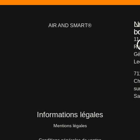
L
N
AIR AND SMART®
b
c
11
Ru
Gé
Le
71
Ch
su
Sa
Informations légales
Mentions légales
Conditions générales de ventes