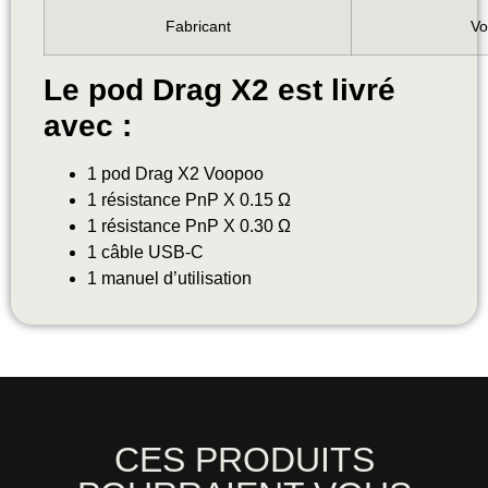
Fabricant
Vo
Le pod Drag X2 est livré
avec :
1 pod Drag X2 Voopoo
1 résistance PnP X 0.15 Ω
1 résistance PnP X 0.30 Ω
1 câble USB-C
1 manuel d’utilisation
CES PRODUITS