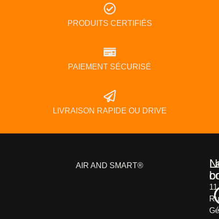
PRODUITS CERTIFIÉS
PAIEMENT SÉCURISÉ
LIVRAISON RAPIDE OU DRIVE
L
N
AIR AND SMART®
b
c
11
Ru
Gé