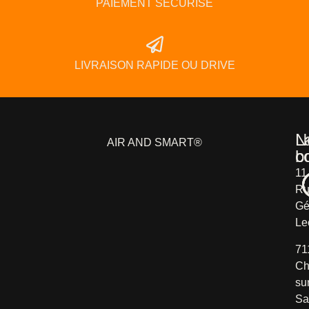
PAIEMENT SÉCURISÉ
LIVRAISON RAPIDE OU DRIVE
L
N
AIR AND SMART®
b
c
11
Ru
Gé
Le
71
Ch
su
Sa