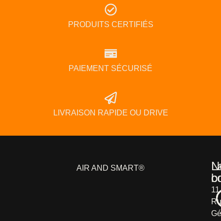
PRODUITS CERTIFIÉS
PAIEMENT SÉCURISÉ
LIVRAISON RAPIDE OU DRIVE
L
N
AIR AND SMART®
b
c
11
Ru
Gé