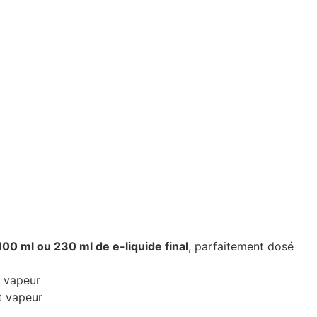
100 ml ou 230 ml de e-liquide final
, parfaitement dosé
t vapeur
t vapeur