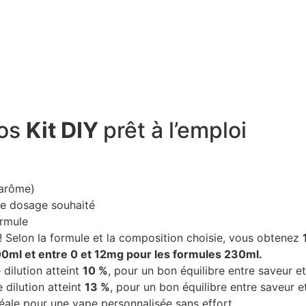
nos
Kit DIY
prêt à l’emploi
 arôme)
le dosage souhaité
ormule
t ! Selon la formule et la composition choisie, vous obtenez
00ml et entre 0 et 12mg pour les formules 230ml.
e dilution atteint
10 %
, pour un bon équilibre entre saveur e
e dilution atteint
13 %
, pour un bon équilibre entre saveur e
déale pour une vape personnalisée sans effort.