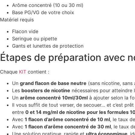
Arôme concentré (10 ou 30 ml)
Base PG/VG de votre choix
Matériel requis
Flacon vide
Seringue ou pipette
Gants et lunettes de protection
Étapes de préparation avec 
Chaque
KIT
contient :
Un
grand flacon de base neutre
(sans nicotine, sans
Les
boosters de nicotine
nécessaires pour atteindre 
Un
arôme concentré 10ml/30ml
à ajouter selon la f
Il vous suffit de tout verser, de secouer… et c’est prê
entre
0 et 14 mg/ml de nicotine
pour les formules 1
Avec
1 flacon d’arôme concentré de 10 ml
, le taux d
Avec
1 flacon d’arôme concentré de 30 ml
, le taux d
Une solution pratique, rapide et
ultra économique
, i