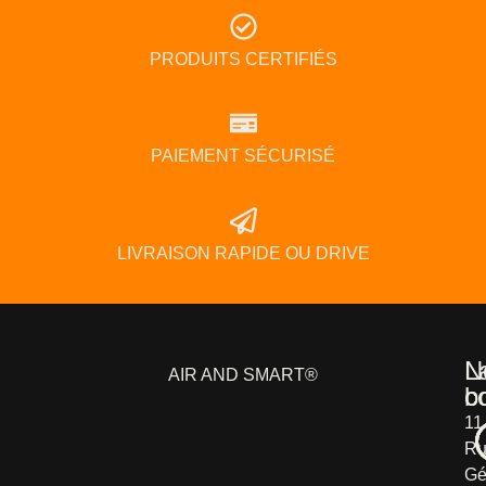
PRODUITS CERTIFIÉS
PAIEMENT SÉCURISÉ
LIVRAISON RAPIDE OU DRIVE
L
N
AIR AND SMART®
b
c
11
Ru
Gé