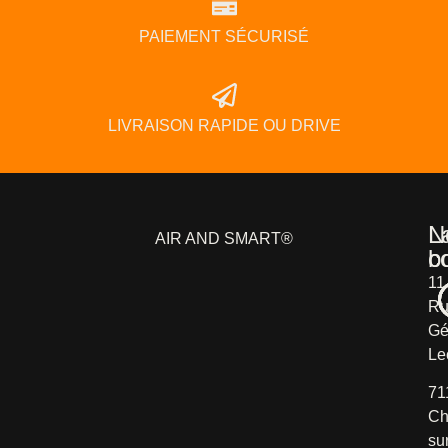
PAIEMENT SÉCURISÉ
LIVRAISON RAPIDE OU DRIVE
L
N
AIR AND SMART®
b
c
11
Ru
Gé
Le
71
Ch
su