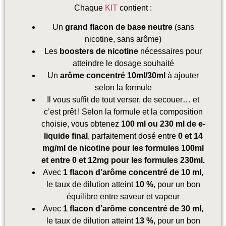
Chaque
KIT
contient :
Un
grand flacon de base neutre
(sans
nicotine, sans arôme)
Les
boosters de nicotine
nécessaires pour
atteindre le dosage souhaité
Un
arôme concentré 10ml/30ml
à ajouter
selon la formule
Il vous suffit de tout verser, de secouer… et
c’est prêt ! Selon la formule et la composition
choisie, vous obtenez
100 ml ou 230 ml de e-
liquide final
, parfaitement dosé entre
0 et 14
mg/ml de nicotine
pour les formules 100ml
et entre 0 et 12mg pour les formules 230ml.
Avec
1 flacon d’arôme concentré de 10 ml
,
le taux de dilution atteint
10 %
, pour un bon
équilibre entre saveur et vapeur
Avec
1 flacon d’arôme concentré de 30 ml
,
le taux de dilution atteint
13 %
, pour un bon