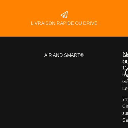
LIVRAISON RAPIDE OU DRIVE
L
N
AIR AND SMART®
b
c
11
Ru
Gé
Le
71
Ch
su
Sa