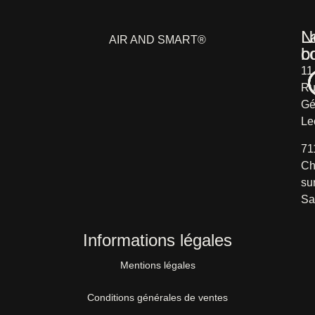
L
N
AIR AND SMART®
b
c
11
Ru
Gé
Le
71
Ch
su
Sa
Informations légales
Mentions légales
Conditions générales de ventes