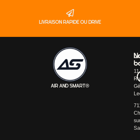
LIVRAISON RAPIDE OU DRIVE
L
N
b
c
11
Ru
Gé
AIR AND SMART®
Le
71
Ch
su
Sa