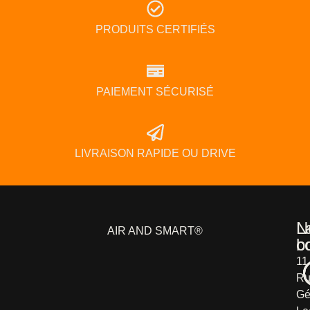
PRODUITS CERTIFIÉS
PAIEMENT SÉCURISÉ
LIVRAISON RAPIDE OU DRIVE
L
N
AIR AND SMART®
b
c
11
Ru
Gé