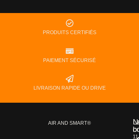
PRODUITS CERTIFIÉS
PAIEMENT SÉCURISÉ
LIVRAISON RAPIDE OU DRIVE
L
N
AIR AND SMART®
b
c
11