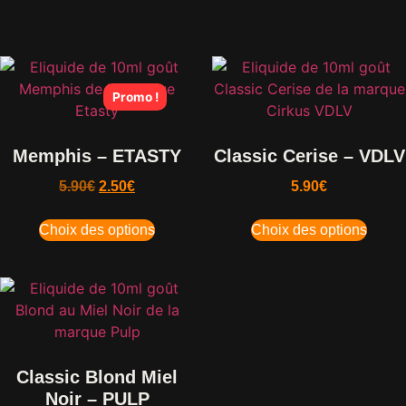
Produits similaires
Promo !
Memphis – ETASTY
Classic Cerise – VDLV
5.90
€
2.50
€
5.90
€
Choix des options
Choix des options
Classic Blond Miel
Noir – PULP