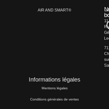
L
N
AIR AND SMART®
b
c
11
Ru
Gé
Le
71
Ch
su
Sa
Informations légales
Mentions légales
Conditions générales de ventes