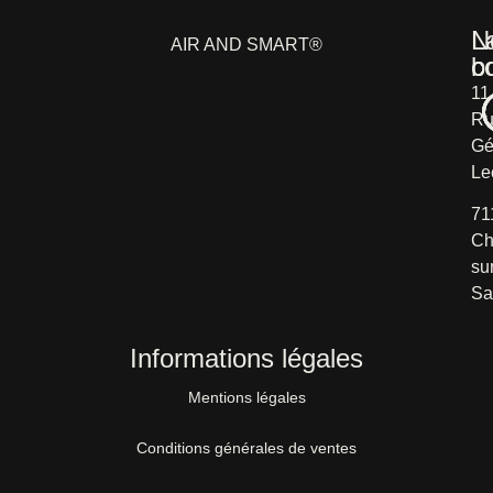
L
N
AIR AND SMART®
b
c
11
Ru
Gé
Le
71
Ch
su
Sa
Informations légales
Mentions légales
Conditions générales de ventes