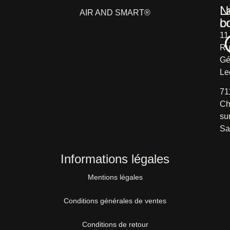
L
N
AIR AND SMART®
b
c
11
Ru
Gé
Le
71
Ch
su
Sa
Informations légales
Mentions légales
Conditions générales de ventes
Conditions de retour