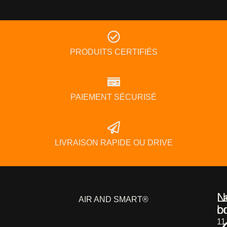
PRODUITS CERTIFIÉS
PAIEMENT SÉCURISÉ
LIVRAISON RAPIDE OU DRIVE
L
N
AIR AND SMART®
b
c
11