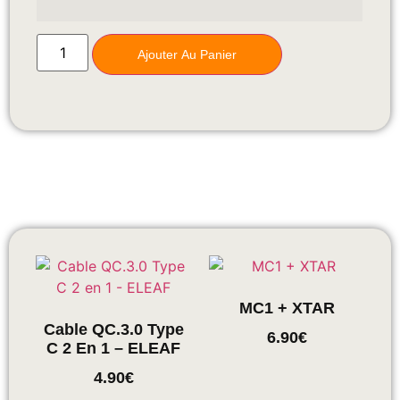
Ajouter Au Panier
MC1 + XTAR
Cable QC.3.0 Type
6.90
€
C 2 En 1 – ELEAF
4.90
€