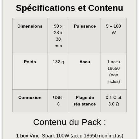
Spécifications et Contenu
Dimensions
90 x
Puissance
5 – 100
28 x
W
30
mm
Poids
132 g
Accu
1 accu
18650
(non
inclus)
Connexion
USB-
Plage de
0.1 Ω et
C
résistance
3.0 Ω
Contenu du Pack :
1 box Vinci Spark 100W (accu 18650 non inclus)