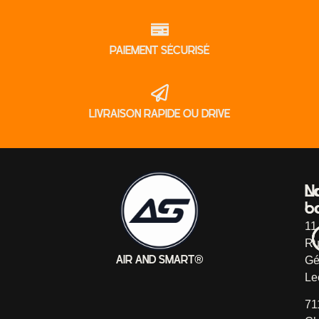
PAIEMENT SÉCURISÉ
LIVRAISON RAPIDE OU DRIVE
L
N
b
c
11
Ru
Gé
AIR AND SMART®
Le
71