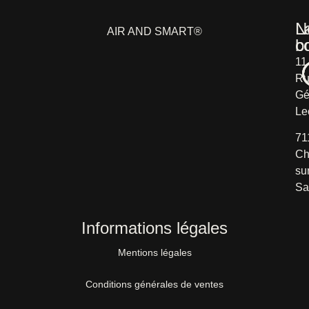
L
N
AIR AND SMART®
b
c
11
Ru
Gé
Le
71
Ch
su
Sa
Informations légales
Mentions légales
Conditions générales de ventes