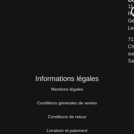
11
Ru
Gé
Le
71
Ch
su
Sa
Informations légales
Mentions légales
Conditions générales de ventes
Conditions de retour
Livraison et paiement