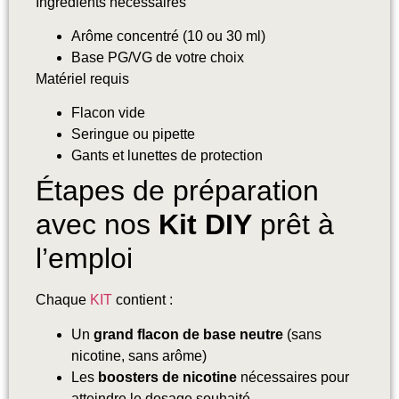
Ingrédients nécessaires
Arôme concentré (10 ou 30 ml)
Base PG/VG de votre choix
Matériel requis
Flacon vide
Seringue ou pipette
Gants et lunettes de protection
Étapes de préparation
avec nos
Kit DIY
prêt à
l’emploi
Chaque
KIT
contient :
Un
grand flacon de base neutre
(sans
nicotine, sans arôme)
Les
boosters de nicotine
nécessaires pour
atteindre le dosage souhaité