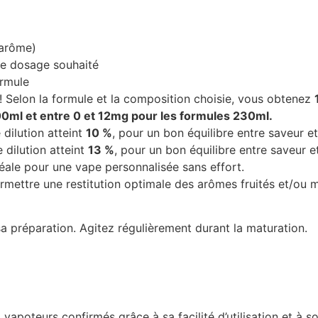
 arôme)
le dosage souhaité
ormule
t ! Selon la formule et la composition choisie, vous obtenez
00ml et entre 0 et 12mg pour les formules 230ml.
e dilution atteint
10 %
, pour un bon équilibre entre saveur e
e dilution atteint
13 %
, pour un bon équilibre entre saveur e
déale pour une vape personnalisée sans effort.
ermettre une restitution optimale des arômes
fruités et/ou
sa préparation. Agitez régulièrement durant la maturation.
 vapoteurs confirmés grâce à sa facilité d’utilisation et 