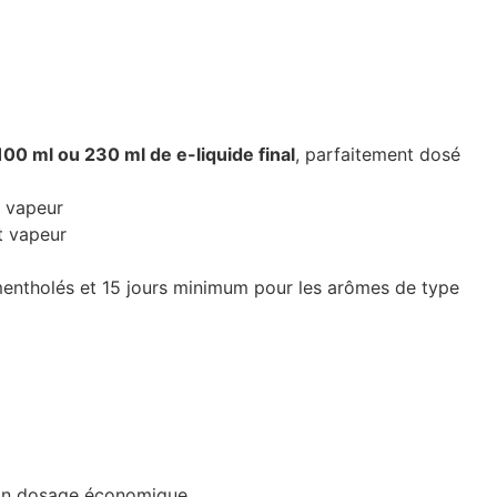
100 ml ou 230 ml de e-liquide final
, parfaitement dosé
t vapeur
t vapeur
 mentholés et 15 jours minimum pour les arômes de type
à son dosage économique