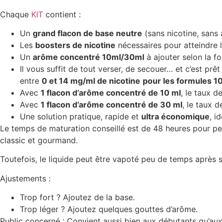
Chaque
KIT
contient :
Un
grand flacon de base neutre
(sans nicotine, sans
Les
boosters de nicotine
nécessaires pour atteindre 
Un
arôme concentré 10ml/30ml
à ajouter selon la f
Il vous suffit de tout verser, de secouer… et c’est prê
entre
0 et 14 mg/ml de nicotine
pour les formules 1
Avec
1 flacon d’arôme concentré de 10 ml
, le taux d
Avec
1 flacon d’arôme concentré de 30 ml
, le taux d
Une solution pratique, rapide et
ultra économique
, i
Le temps de maturation conseillé est de 48 heures pour p
classic et gourmand
.
Toutefois, le liquide peut être vapoté peu de temps après 
Ajustements :
Trop fort ? Ajoutez de la base.
Trop léger ? Ajoutez quelques gouttes d’arôme.
Public concerné : Convient aussi bien aux débutants qu’aux