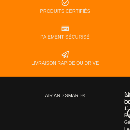
PRODUITS CERTIFIÉS
PAIEMENT SÉCURISÉ
LIVRAISON RAPIDE OU DRIVE
L
N
AIR AND SMART®
b
c
11
Ru
Gé
Le