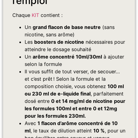
l’emploi
Chaque
KIT
contient :
Un
grand flacon de base neutre
(sans
nicotine, sans arôme)
Les
boosters de nicotine
nécessaires pour
atteindre le dosage souhaité
Un
arôme concentré 10ml/30ml
à ajouter
selon la formule
Il vous suffit de tout verser, de secouer…
et c’est prêt ! Selon la formule et la
composition choisie, vous obtenez
100 ml
ou 230 ml de e-liquide final
, parfaitement
dosé entre
0 et 14 mg/ml de nicotine
pour
les formules 100ml et entre 0 et 12mg
pour les formules 230ml.
Avec
1 flacon d’arôme concentré de 10
ml
, le taux de dilution atteint
10 %
, pour un
bon équilibre entre saveur et vapeur