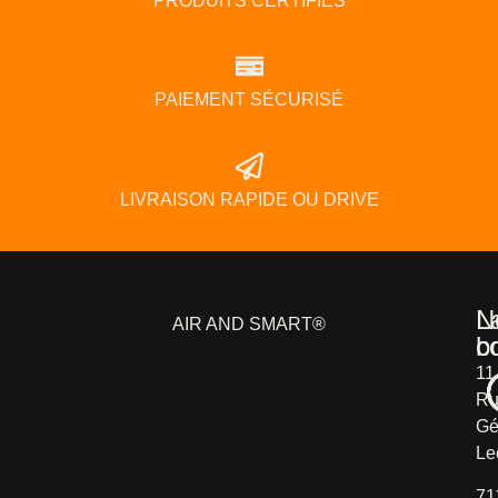
PRODUITS CERTIFIÉS
PAIEMENT SÉCURISÉ
LIVRAISON RAPIDE OU DRIVE
L
N
AIR AND SMART®
b
c
11
Ru
Gé
Le
71