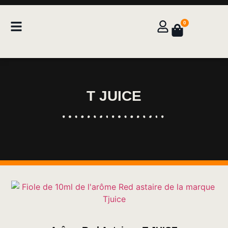
0
T JUICE