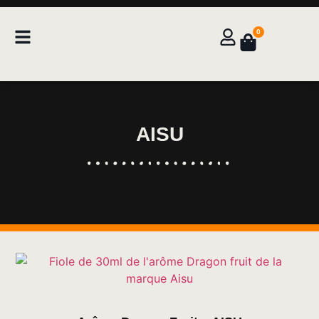
0
AISU